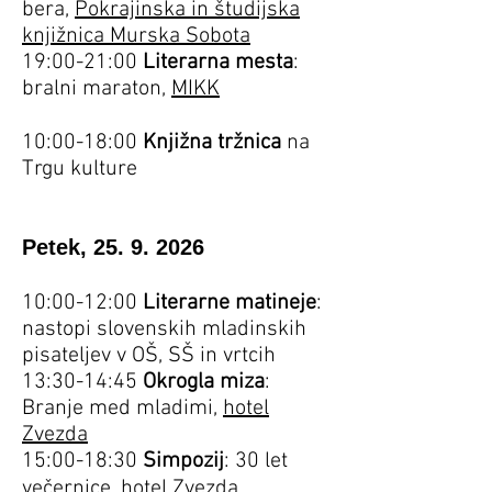
bera,
Pokrajinska in študijska
knjižnica Murska Sobota
19:00-21:00
Literarna mesta
:
bralni maraton,
MIKK
10:00-18:00
Knjižna tržnica
na
Trgu kulture
Petek,
25. 9. 2026
10:00-12:00
Literarne matineje
:
nastopi slovenskih mladinskih
pisateljev v OŠ, SŠ in vrtcih
13:30-14:45
Okrogla miza
:
Branje med mladimi,
hotel
Zvezda
15:00-18:30
Simpozij
: 30 let
večernice,
hotel Zvezda