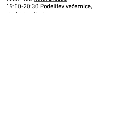
19:00-20:30
Podelitev večernice,
gledališče Park
Sobota,
26. 9. 2026
9:00-17:00
Panonska pisateljska
pot
10:00-11:00
Literarna matineja
:
Osnovna šola Ivana Cankarja
Ljutomer