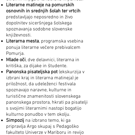
Literarne matineje na pomurskih
osnovnih in srednjih šolah ter vrtcih
predstavljajo neposredno in živo
dopolnitev siceršnjega šolskega
spoznavanja sodobne slovenske
književnosti.
Literarna mesta
, programska vsebina
ponuja literarne večere prebivalcem
Pomurja.
Mlade oči
, dve delavnici, literarna in
kritiška, za dijake in študente.
Panonska pisateljska pot
(ekskurzija v
izbrani kraj in literarna matineja) je
priložnost, da udeleženci festivala
spoznavajo naravne, kulturne in
turistične znamenitosti slovenskega
panonskega prostora, hkrati pa pisatelji
s svojimi literarnimi nastopi bogatijo
kulturno ponudbo v tem okolju.
Simpozij
na izbrano temo, ki ga
pripravlja Argo skupaj s Pedagoško
fakulteto Univerze v Mariboru in revijo