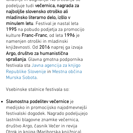
podeljuje tudi
večernica, nagrada za
najboljše slovensko otroško ali
mladinsko literarno delo, izšlo v
minulem letu
. Festival je nastal leta
1995
na pobudo podjetja za promocijo
kulture
Franc-Franc
, od leta
1996
je
namenjen otroški in mladinski
književnosti. Od
2016
naprej ga izvaja
Argo, društvo za humanistična
vprašanja
. Glavna gmotna podpornika
festivala sta
Javna agencija za knjigo
Republike Slovenije
in
Mestna občina
Murska Sobota
.
Vsebinske stalnice festivala so:
Slavnostna podelitev večernice
je
medijsko in promocijsko najodmevnejši
festivalski dogodek. Nagrado podeljujejo
lastniki blagovne znamke večernica,
društvo Argo, časnik Večer in revija
Otrok in knjiga (Mariborska knjižnica).