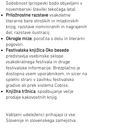
Sodobnost (prispevki bodo objavljeni v
novemberski številki tekočega leta).
Priložnostne razstave
vsakoletne
literarne bere otroških in mladinskih
knjig; razstave nominiranih in nagrajenih
del; razstave ilustracij.
Okrogle mize
, poročila o delu in literarni
pogovori.
Festivalska knjižica Oko besede
predstavlja vsebinske sklope
vsakokratnega festivala in druge
festivalske informacije. Brezplačno je
dostopna vsem uporabnikom, in sicer na
spletni strani v zavihku festivalsko
gradivo ali prek sistema Cobiss.
Knjižna tržnica
, spodbujanje večje
prodaje kakovostnih knjig.
Vabljeni udeleženci prihajajo iz vse
Slovenije in slovenskega zamejstva.
Avtorji, sodelujoči na Očesu besede, so