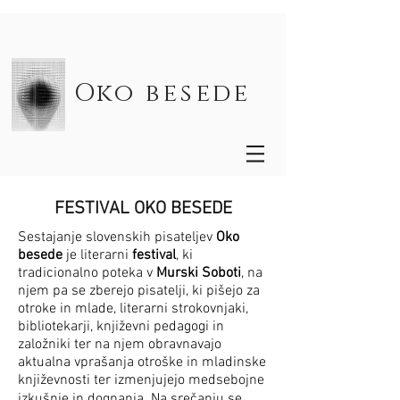
Oko besede
FESTIVAL OKO BESEDE
Sestajanje slovenskih pisateljev
Oko
besede
je literarni
festival
, ki
tradicionalno poteka v
Murski Soboti
, na
njem pa se zberejo pisatelji, ki pišejo za
otroke in mlade, literarni strokovnjaki,
bibliotekarji, književni pedagogi in
založniki ter na njem obravnavajo
aktualna vprašanja otroške in mladinske
književnosti ter izmenjujejo medsebojne
izkušnje in dognanja. Na srečanju se