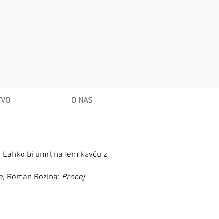
TVO
O NAS
o Lahko bi umrl na tem kavču z
e
, Roman Rozina:
Precej