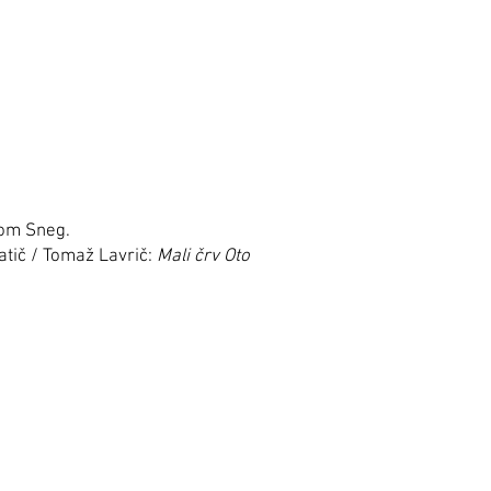
lom Sneg.
atič / Tomaž Lavrič:
Mali črv Oto