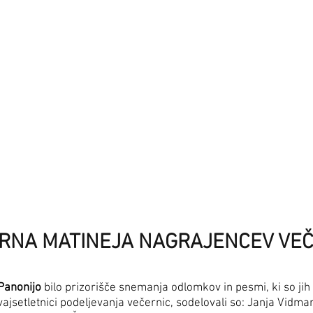
ARNA MATINEJA NAGRAJENCEV VE
Panonijo
bilo prizorišče snemanja odlomkov in pesmi, ki so jih b
vajsetletnici podeljevanja večernic, sodelovali so: Janja Vidma