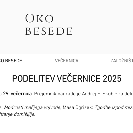
Oko
besede
KO BESEDE
VEČERNICA
ZALOŽNIŠ
PODELITEV VEČERNICE 2025
na
29. večernica
. Prejemnik nagrade je Andrej E. Skubic za del
s:
Modrosti mačjega vojvode
, Maša Ogrizek:
Zgodbe izpod miz
htanje domišljije
.