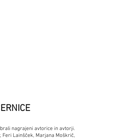
ČERNICE
rali nagrajeni avtorice in avtorji.
r, Feri Lainšček, Marjana Moškrič,