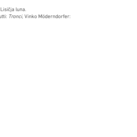
isičja luna.
tti:
Tronci
, Vinko Möderndorfer: