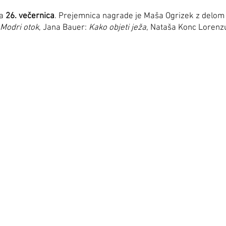
na
26. večernica
. Prejemnica nagrade je Maša Ogrizek z delom L
Modri otok
, Jana Bauer:
Kako objeti ježa
, Nataša Konc Lorenzu