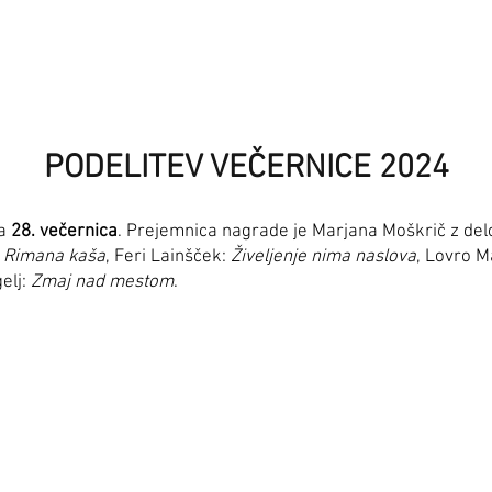
PODELITEV VEČERNICE 2024
na
28. večernica
. Prejemnica nagrade je Marjana Moškrič z de
:
Rimana kaša
, Feri Lainšček:
Živeljenje nima naslova
, Lovro M
elj:
Zmaj nad mestom
.