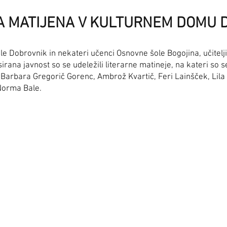
A MATIJENA V KULTURNEM DOMU 
 Dobrovnik in nekateri učenci Osnovne šole Bogojina, učiteljice
ana javnost so se udeležili literarne matineje, na kateri so se
Barbara Gregorič Gorenc, Ambrož Kvartič, Feri Lainšček, Lil
 Norma Bale.