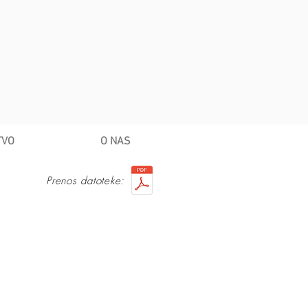
TVO
O NAS
Prenos datoteke: